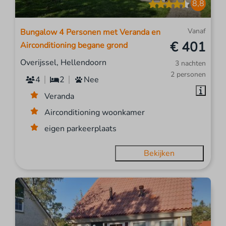
8,8
Vanaf
Bungalow 4 Personen met Veranda en
€ 401
Airconditioning begane grond
Overijssel, Hellendoorn
3 nachten
2 personen
4
2
Nee
Veranda
Airconditioning woonkamer
eigen parkeerplaats
Bekijken