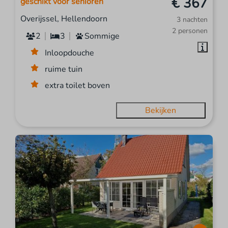
€ 367
geschikt voor senioren
Overijssel, Hellendoorn
3 nachten
2 personen
2
3
Sommige
Inloopdouche
ruime tuin
extra toilet boven
Bekijken