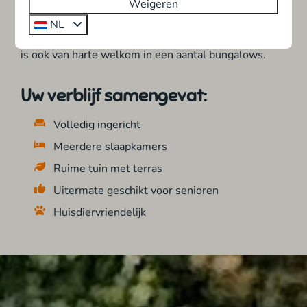
terras. Bent u voor uw vakantiehuis in Overijssel voor
Weigeren
2 personen op zoek naar meer ruimte? Wij bieden
NL
ook bungalows aan voor
4
, 5 en
6 personen
. Uw hond
is ook van harte welkom in een aantal bungalows.
Uw verblijf samengevat:
Volledig ingericht
Meerdere slaapkamers
Ruime tuin met terras
Uitermate geschikt voor senioren
Huisdiervriendelijk