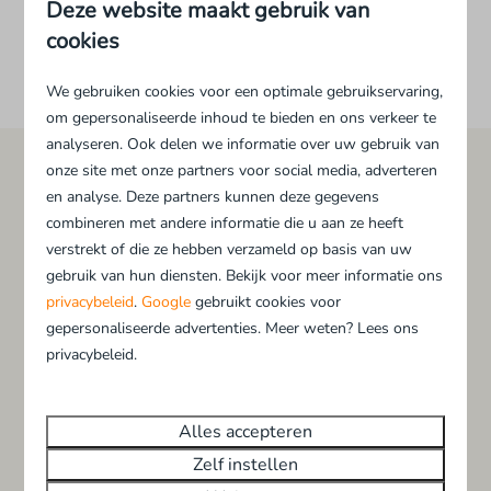
Deze website maakt gebruik van
cookies
Meer resultaten (6)
We gebruiken cookies voor een optimale gebruikservaring,
om gepersonaliseerde inhoud te bieden en ons verkeer te
analyseren. Ook delen we informatie over uw gebruik van
onze site met onze partners voor social media, adverteren
Ontdek onze 2-persoons
en analyse. Deze partners kunnen deze gegevens
combineren met andere informatie die u aan ze heeft
vakantiehuisjes
verstrekt of die ze hebben verzameld op basis van uw
gebruik van hun diensten. Bekijk voor meer informatie ons
Op ons
vakantiepark in Salland
vind je comfortabele
privacybeleid
.
Google
gebruikt cookies voor
bungalows voor twee personen welke volledig zijn
gepersonaliseerde advertenties. Meer weten? Lees ons
ingericht. Deze zijn voorzien van een ruime
privacybeleid.
woonkamer, een open keuken, een gezellige
eethoek, een moderne badkamer en op de
Alles accepteren
bovenverdieping bevinden zich de slaapkamers.
Zelf instellen
Buiten kunt u genieten in de tuin met gemeubileerd