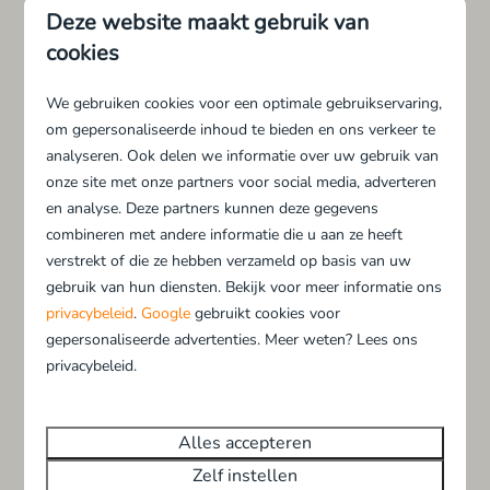
Deze website maakt gebruik van
cookies
We gebruiken cookies voor een optimale gebruikservaring,
om gepersonaliseerde inhoud te bieden en ons verkeer te
analyseren. Ook delen we informatie over uw gebruik van
onze site met onze partners voor social media, adverteren
en analyse. Deze partners kunnen deze gegevens
Gegarandeerd speelpret in de
combineren met andere informatie die u aan ze heeft
binnenspeeltuin
verstrekt of die ze hebben verzameld op basis van uw
gebruik van hun diensten. Bekijk voor meer informatie ons
In onze binnenspeeltuin kunnen de kleintjes naar
privacybeleid
.
Google
gebruikt cookies voor
hartenlust veilig klimmen, klauteren en glijden. Weer
gepersonaliseerde advertenties. Meer weten? Lees ons
of geen weer, de kids zullen zich opperbest
privacybeleid.
vermaken. Liever buiten spelen? Ontdek dan onze
buitenspeeltuintjes waar kinderen naast klimmen en
Alles accepteren
klauteren ook met zand en water kunnen kliederen.
Zelf instellen