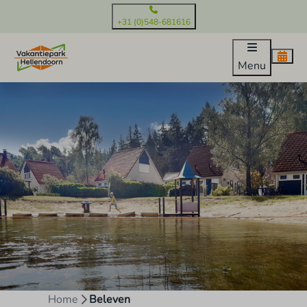
+31 (0)548-681616
Menu
Home
Beleven