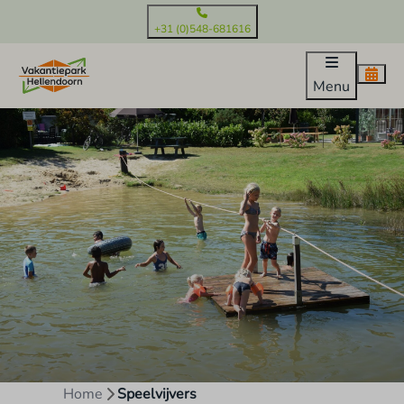
+31 (0)548-681616
Menu
Home
Speelvijvers