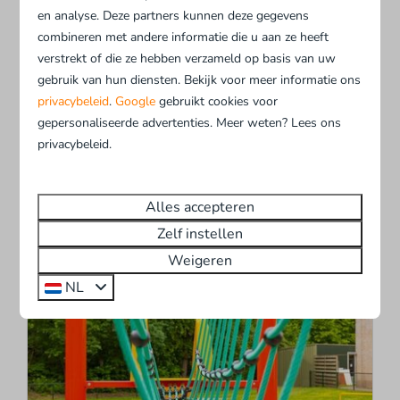
en analyse. Deze partners kunnen deze gegevens
Vakantiepark Hellendoorn, bij uitstek geschikt
combineren met andere informatie die u aan ze heeft
voor fietsers, wandelaars en natuurgenieters!
verstrekt of die ze hebben verzameld op basis van uw
Geen zin om de fietsen van huis mee te nemen?
gebruik van hun diensten. Bekijk voor meer informatie ons
Huur dan uw fiets bij Vakantiepark Hellendoorn.
privacybeleid
.
Google
gebruikt cookies voor
Wij hebben dames-/heren-/kinderfietsen,
gepersonaliseerde advertenties. Meer weten? Lees ons
privacybeleid.
ATB's en een tandem in de verhuur.
Alles accepteren
Meer
Zelf instellen
Weigeren
NL
Op het park