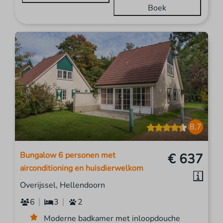
Boek
8,7
Bungalow 6 personen met
€ 637
airconditioning en huisdierwelkom
Overijssel, Hellendoorn
6
3
2
Moderne badkamer met inloopdouche