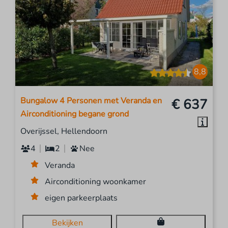
8,8
Bungalow 4 Personen met Veranda en
€ 637
Airconditioning begane grond
Overijssel, Hellendoorn
4
2
Nee
Veranda
Airconditioning woonkamer
eigen parkeerplaats
Bekijken