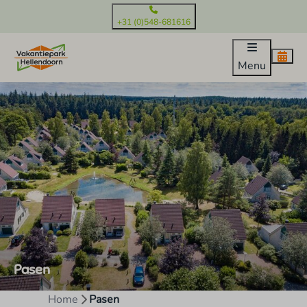
+31 (0)548-681616
Menu
Pasen
Home
Pasen