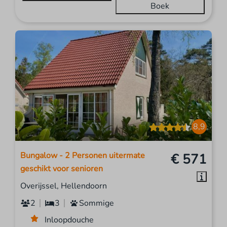
Boek
8,9
Bungalow - 2 Personen uitermate
€ 571
geschikt voor senioren
Overijssel, Hellendoorn
2
3
Sommige
Inloopdouche