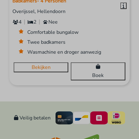
badkamers- 4 Personen
Overijssel, Hellendoorn
4
2
Nee
Comfortable bungalow
Twee badkamers
Wasmachine en droger aanwezig
Bekijken
Boek
Veilig betalen