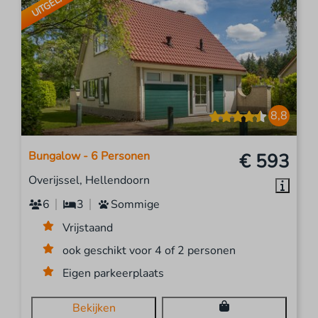
UITGELICHT
8,8
Bungalow - 6 Personen
€ 593
Overijssel, Hellendoorn
6
3
Sommige
Vrijstaand
ook geschikt voor 4 of 2 personen
Eigen parkeerplaats
Bekijken