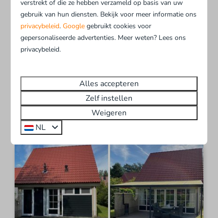
verstrekt of die ze hebben verzameld op basis van uw
gebruik van hun diensten. Bekijk voor meer informatie ons
Overijssel, Hellendoorn
privacybeleid
.
Google
gebruikt cookies voor
6
3
Nee
gepersonaliseerde advertenties. Meer weten? Lees ons
Rolstoelvriendelijk
privacybeleid.
Hoog-laag bedden met til lift
Aangepaste badkamer
Alles accepteren
Zelf instellen
Bekijken
Weigeren
Boek
NL